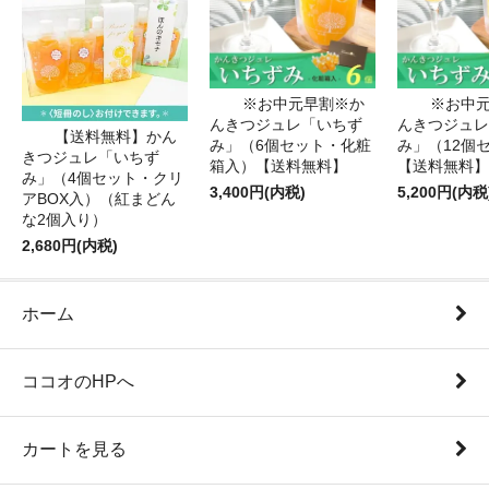
※お中元早割※か
※お中
んきつジュレ「いちず
んきつジュレ
【送料無料】かん
み」（6個セット・化粧
み」（12個
きつジュレ「いちず
箱入）【送料無料】
【送料無料】
み」（4個セット・クリ
3,400円(内税)
5,200円(内税
アBOX入）（紅まどん
な2個入り）
2,680円(内税)
ホーム
ココオのHPへ
カートを見る