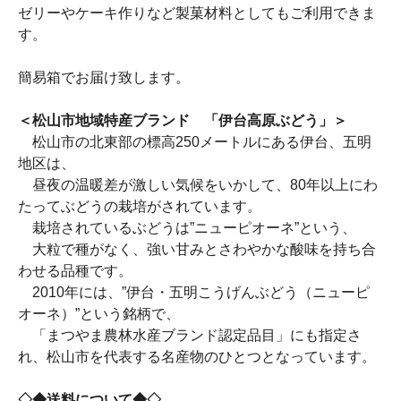
ゼリーやケーキ作りなど製菓材料としてもご利用できま
す。
簡易箱でお届け致します。
＜松山市地域特産ブランド 「伊台高原ぶどう」＞
松山市の北東部の標高250メートルにある伊台、五明
地区は、
昼夜の温暖差が激しい気候をいかして、80年以上にわ
たってぶどうの栽培がされています。
栽培されているぶどうは”ニューピオーネ”という、
大粒で種がなく、強い甘みとさわやかな酸味を持ち合
わせる品種です。
2010年には、”伊台・五明こうげんぶどう（ニューピ
オーネ）”という銘柄で、
「まつやま農林水産ブランド認定品目」にも指定さ
れ、松山市を代表する名産物のひとつとなっています。
◇◆送料について◆◇