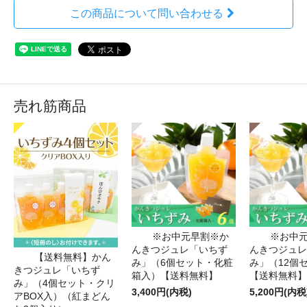
この商品について問い合わせる
売れ筋商品
※お中元早割※か
※お中
んきつジュレ「いちず
んきつジュレ
【送料無料】かん
み」（6個セット・化粧
み」（12個
きつジュレ「いちず
箱入）【送料無料】
【送料無料】
み」（4個セット・クリ
3,400円(内税)
5,200円(内税
アBOX入）（紅まどん