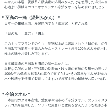
みかんの本場・愛媛県八幡浜産の温州みかんだけを使用した温州み
心地よい肌触りのココオオリジナル今治タオルを詰め合わせたセッ
＊至高の一滴（温州みかん）＊
日本一の柑橘王国、愛媛県内でも「御三家」と称される
「日の丸」「真穴」「川上」
このトップブランドのうち、皇室献上品に選出された「日の丸」の
八幡浜市向灘産～至高のみかん～ストレート果汁100％のみを使用
極上の味をお楽しみ頂けます。
日本最高峰の八幡浜向灘産の温州みかんは、
温暖な気候の太陽・宇和海の反射光・段々畑の石垣の反射光の三つ
100余年の伝統ある職人の真心で育てられたその濃厚な甘みが本物
水や砂糖を不使用で製造してますので果実本来の風味がお口いっぱ
＊今治タオル＊
日本屈指のタオル産地、愛媛県今治市の「今治タオル」のフェイス
ラムコ糸を使用した、ソフトな風合いと空気を含んだような軽さが