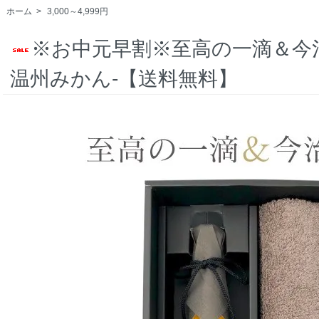
ホーム
>
3,000～4,999円
※お中元早割※至高の一滴＆今
温州みかん-【送料無料】