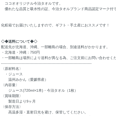
ココオオリジナル今治タオルです。
優れたな品質と吸水性の証、今治タオルブランド商品認定マーク付
化粧箱でお届けいたしますので、ギフト・手土産におススメです！
◇◆送料について◆◇
配送先が北海道、沖縄、一部離島の場合、別途送料がかかります。
・北海道・沖縄：750円
・一部離島は場所により送料が異なる為、ご注文前にお問い合わせく
----------------------------------------------------------------------
〈原材料名〉
・ジュース
温州みかん（愛媛県産）
〈内容量〉
ジュース(720ml×1本)・今治タオル（1枚）
〈賞味期限〉
製造日より9ヶ月
〈保存方法〉
高温多湿・直射日光を避け、保管してください。