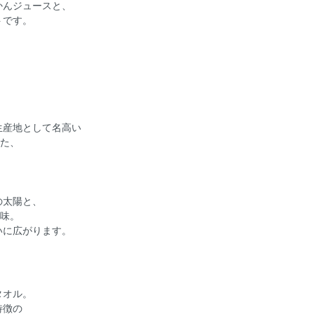
かんジュースと、
トです。
生産地として名高い
した、
の太陽と、
の味。
いに広がります。
タオル。
特徴の