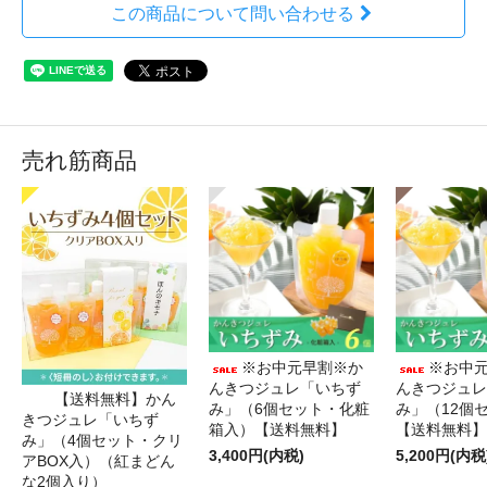
この商品について問い合わせる
売れ筋商品
※お中元早割※か
※お中
んきつジュレ「いちず
んきつジュレ
【送料無料】かん
み」（6個セット・化粧
み」（12個
きつジュレ「いちず
箱入）【送料無料】
【送料無料】
み」（4個セット・クリ
3,400円(内税)
5,200円(内税
アBOX入）（紅まどん
な2個入り）