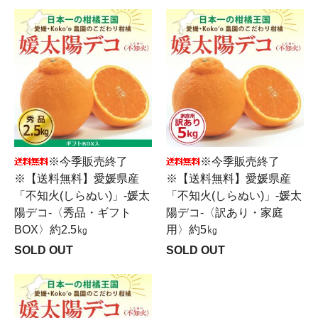
※今季販売終了
※今季販売終了
※【送料無料】愛媛県産
※【送料無料】愛媛県産
「不知火(しらぬい)」-媛太
「不知火(しらぬい)」-媛太
陽デコ-〈秀品・ギフト
陽デコ-〈訳あり・家庭
BOX〉約2.5㎏
用〉約5㎏
SOLD OUT
SOLD OUT