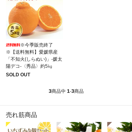
※今季販売終了
※【送料無料】愛媛県産
「不知火(しらぬい)」-媛太
陽デコ-〈秀品〉約5㎏
SOLD OUT
3
1
3
商品中
-
商品
売れ筋商品